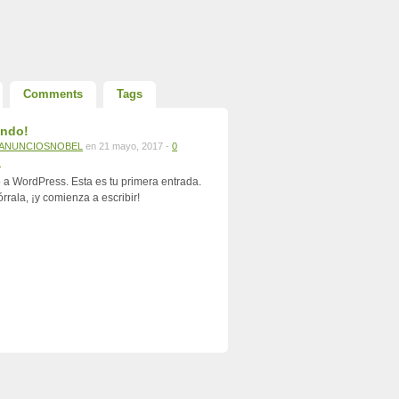
Comments
Tags
undo!
ANUNCIOSNOBEL
en 21 mayo, 2017 -
0
s
 a WordPress. Esta es tu primera entrada.
órrala, ¡y comienza a escribir!