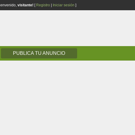
ienvenido,
visitante!
[
Registro
|
Iniciar sesión
]
PUBLICA TU ANUNCIO