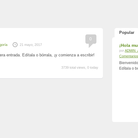
Popular
0
goría
21 mayo, 2017
¡Hola m
por
ADMIN_
a entrada. Edítala o bórrala, ¡y comienza a escribir!
Comentario
Bienvenido
3739 total views, 0 today
Edítala o b