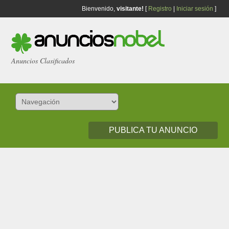
Bienvenido,
visitante!
[
Registro
|
Iniciar sesión
]
Anuncios Clasificados
PUBLICA TU ANUNCIO