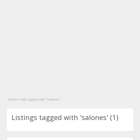
Home
»
Ads tagged with "salones"
Listings tagged with 'salones' (1)