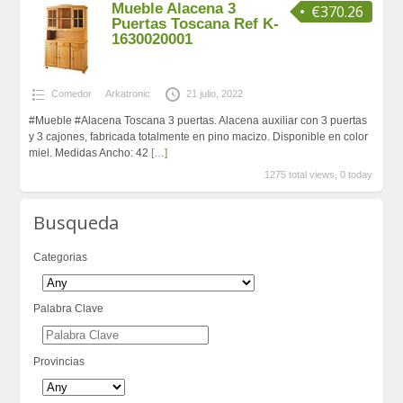
Mueble Alacena 3
€370.26
Puertas Toscana Ref K-
1630020001
Comedor
Arkatronic
21 julio, 2022
#Mueble #Alacena Toscana 3 puertas. Alacena auxiliar con 3 puertas
y 3 cajones, fabricada totalmente en pino macizo. Disponible en color
miel. Medidas Ancho: 42
[…]
1275 total views, 0 today
Busqueda
Categorias
Palabra Clave
Provincias