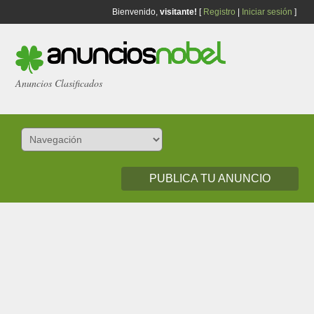
Bienvenido,
visitante!
[
Registro
|
Iniciar sesión
]
Anuncios Clasificados
PUBLICA TU ANUNCIO