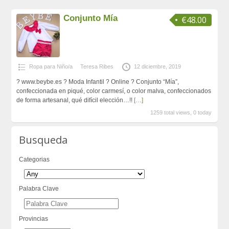
Conjunto Mía
€48.00
Ropa para Niño/a
Teresa Ribes
12 diciembre, 2019
? www.beybe.es ? Moda Infantil ? Online ? Conjunto “Mía”,
confeccionada en piqué, color carmesí, o color malva, confeccionados
de forma artesanal, qué difícil elección…!!
[…]
1259 total views, 0 today
Busqueda
Categorias
Palabra Clave
Provincias