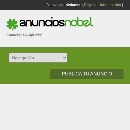
Bienvenido,
visitante!
[
Registro
|
Iniciar sesión
]
Anuncios Clasificados
PUBLICA TU ANUNCIO