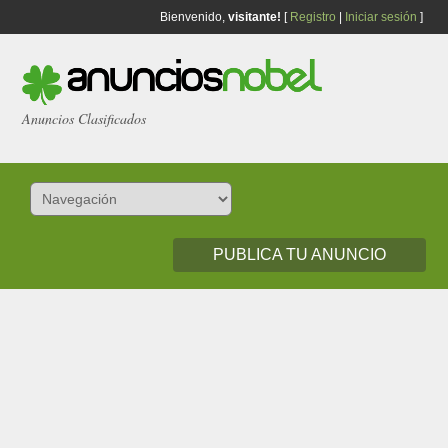
Bienvenido,
visitante!
[
Registro
|
Iniciar sesión
]
Anuncios Clasificados
PUBLICA TU ANUNCIO