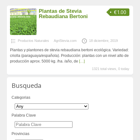
Plantas de Stevia
€1.00
Rebaudiana Bertoni
Productos Naturales
AgriStevia.com
18 diciembre, 2019
Plantas y plantones de stevia rebaudiana bertoni ecológica. Variedad:
criolla (paraguaya/española). Producción: plantas con un nivel alto de
producción aprox. 5000 kg. /ha. /año, de
[…]
1321 total views, 0 today
Busqueda
Categorias
Palabra Clave
Provincias