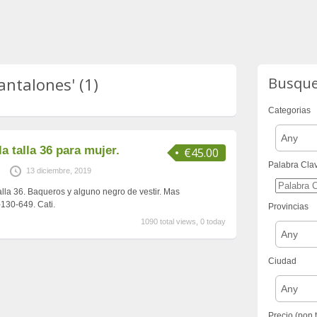
antalones' (1)
Busqu
Categorias
Any
a talla 36 para mujer.
€45.00
Palabra Cla
13 diciembre, 2019
alla 36. Baqueros y alguno negro de vestir. Mas
-130-649. Cati.
Provincias
1090 total views, 0 today
Any
Ciudad
Any
Precio (pon 