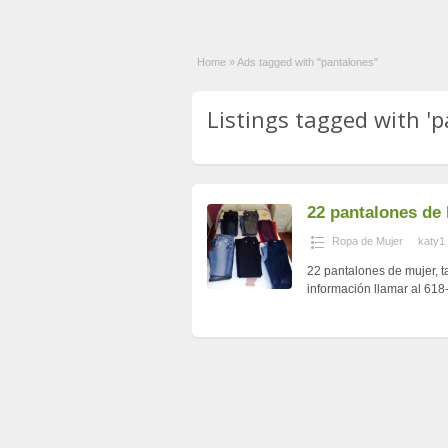
Home
»
Ads tagged with "pantalones"
Listings tagged with 'p
22 pantalones de l
Ropa de Mujer
katy1
22 pantalones de mujer, t
información llamar al 618