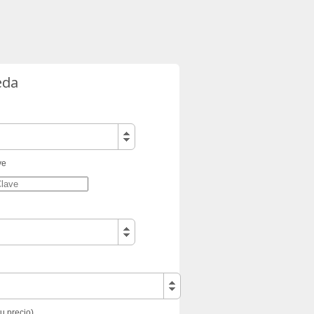
eda
ve
tu precio)