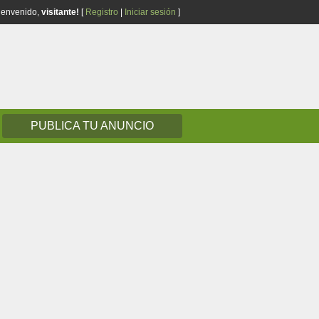
ienvenido,
visitante!
[
Registro
|
Iniciar sesión
]
PUBLICA TU ANUNCIO