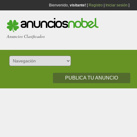
Bienvenido,
visitante!
[
Registro
|
Iniciar sesión
]
Anuncios Clasificados
PUBLICA TU ANUNCIO