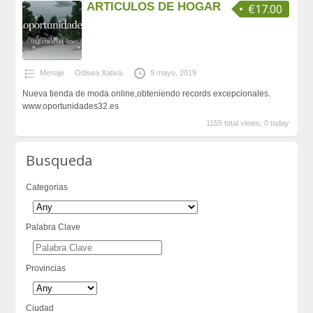
ARTICULOS DE HOGAR
€17.00
Menaje
Odisea Xativa
9 mayo, 2019
Nueva tienda de moda online,obteniendo records excepcionales.
www.oportunidades32.es
1155 total views, 0 today
Busqueda
Categorias
Palabra Clave
Provincias
Ciudad