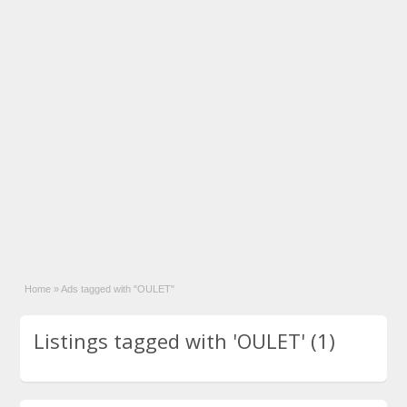
Home
»
Ads tagged with "OULET"
Listings tagged with 'OULET' (1)