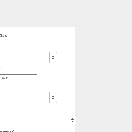
eda
ve
tu precio)