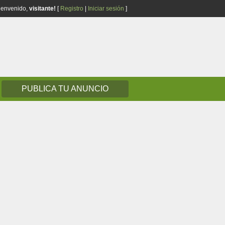
ienvenido,
visitante!
[
Registro
|
Iniciar sesión
]
PUBLICA TU ANUNCIO