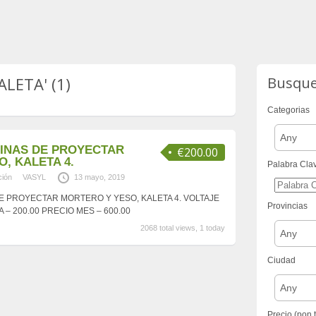
ALETA' (1)
Busqu
Categorias
Any
INAS DE PROYECTAR
€200.00
, KALETA 4.
Palabra Cla
ción
VASYL
13 mayo, 2019
E PROYECTAR MORTERO Y YESO, KALETA 4. VOLTAJE
Provincias
 – 200.00 PRECIO MES – 600.00
2068 total views, 1 today
Any
Ciudad
Any
Precio (pon 