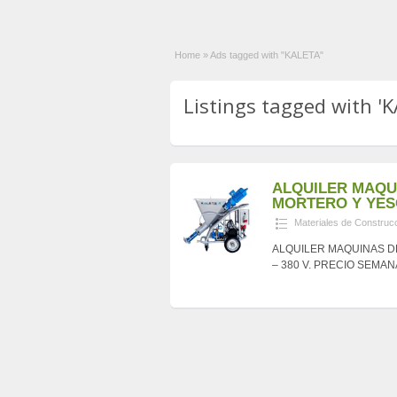
Home
»
Ads tagged with "KALETA"
Listings tagged with 'K
ALQUILER MAQU
MORTERO Y YESO
Materiales de Construc
ALQUILER MAQUINAS D
– 380 V. PRECIO SEMANA