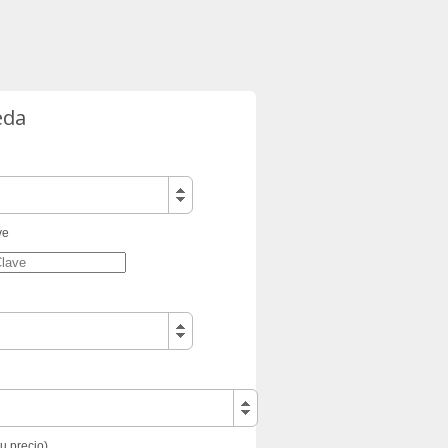
eda
ve
tu precio)