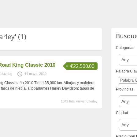
rley' (1)
Busqu
Categorias
Any
Road King Classic 2010
€22,500.00
Palabra Cla
Zelaznog
14 mayo, 2019
g Classic año 2010 Tiene 35,000 km. Alforjas y maletero
 faros de niebla, altoparlantes Harley Davidson; tapas de
Provincias
Any
1342 total views, 0 today
Ciudad
Any
Precio (pon 