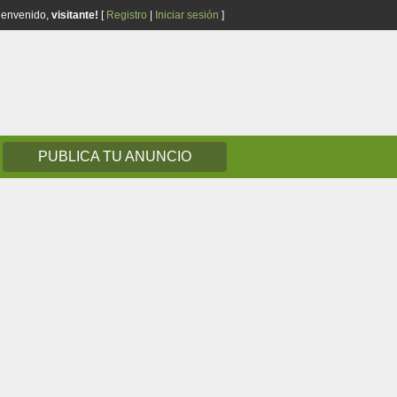
ienvenido,
visitante!
[
Registro
|
Iniciar sesión
]
PUBLICA TU ANUNCIO