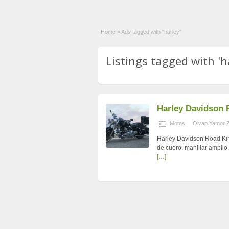
Home
»
Ads tagged with "harley"
Listings tagged with 'ha
Harley Davidson 
Motos
Olvap Yamor 
Harley Davidson Road Kin
de cuero, manillar amplio,
[…]