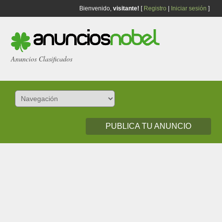
Bienvenido,
visitante!
[
Registro
|
Iniciar sesión
]
Anuncios Clasificados
PUBLICA TU ANUNCIO