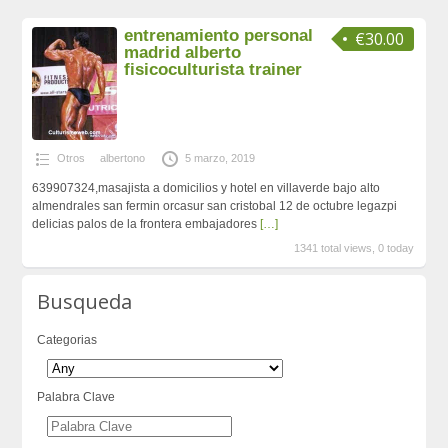
entrenamiento personal
€30.00
madrid alberto
fisicoculturista trainer
Otros
albertono
5 marzo, 2019
639907324,masajista a domicilios y hotel en villaverde bajo alto
almendrales san fermin orcasur san cristobal 12 de octubre legazpi
delicias palos de la frontera embajadores
[…]
1341 total views, 0 today
Busqueda
Categorias
Palabra Clave