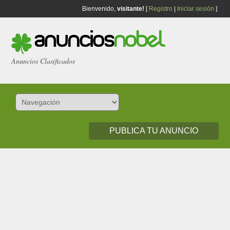
Bienvenido,
visitante!
[
Registro
|
Iniciar sesión
]
Anuncios Clasificados
PUBLICA TU ANUNCIO