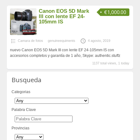
Canon EOS 5D Mark
€1,000.00
III con lente EF 24-
105mm IS
Camara de fotos
genuineequiments
4 agosto, 2019
nuevo Canon EOS 5D Mark III con lente EF 24-105mm IS con
accesorios completos y garantía de 1 año, Skype: authentic.stuffz
1137 total views, 1 today
Busqueda
Categorias
Palabra Clave
Provincias