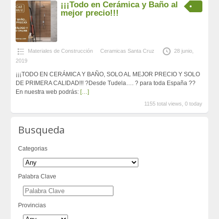
¡¡¡Todo en Cerámica y Baño al
mejor precio!!!
Materiales de Construcción
Ceramicas Santa Cruz
28 junio,
2019
¡¡¡TODO EN CERÁMICA Y BAÑO, SOLO AL MEJOR PRECIO Y SOLO
DE PRIMERA CALIDAD!!! ?Desde Tudela…. ? para toda España ??
En nuestra web podrás:
[…]
1155 total views, 0 today
Busqueda
Categorias
Palabra Clave
Provincias