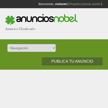
Bienvenido,
visitante!
[
Registro
|
Iniciar sesión
]
Anuncios Clasificados
PUBLICA TU ANUNCIO