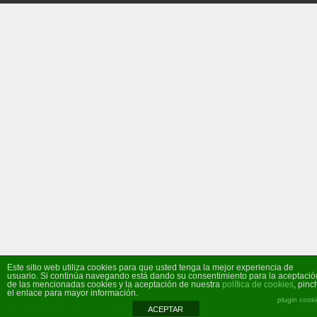
Este sitio web utiliza cookies para que usted tenga la mejor experiencia de
usuario. Si continúa navegando está dando su consentimiento para la aceptació
de las mencionadas cookies y la aceptación de nuestra
política de cookies
, pinc
el enlace para mayor información.
plugin cook
ACEPTAR