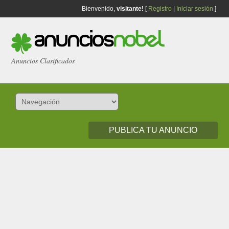
Bienvenido,
visitante!
[
Registro
|
Iniciar sesión
]
Anuncios Clasificados
PUBLICA TU ANUNCIO