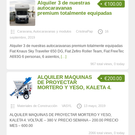
Alquiler 3 de nuestras
€100.00
autocaravanas
premium totalmente equipadas
Caravana, Autocaravanas y modulos
CristinaPap
16
septiembre, 2019
Alquiler 3 de nuestras autocaravanas premium totalmente equipadas
Fiat Knaus Sky Traveller 650 DG, Fiat Zefiro Roller Team, Fiat FreeTec
A693G 6 personas, 6 asientos,
[…]
967 total views, 0 today
ALQUILER MAQUINAS
€200.00
DE PROYECTAR
MORTERO Y YESO, KALETA 4.
Materiales de Construcción
VASYL
13 mayo, 2019
ALQUILER MAQUINAS DE PROYECTAR MORTERO Y YESO,
KALETA 4. VOLTAJE – 380 V. PRECIO SEMANA – 200.00 PRECIO
MES – 600.00
2066 total views, 0 today