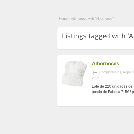
Home
»
Ads tagged with "Albornoces"
Listings tagged with 'A
Albornoces
Complementos
,
Ropa d
2022
Lote de 220 unidades de a
precio de Fábrica 7. 5€ 