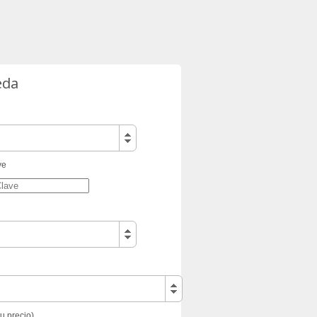
eda
ve
tu precio)