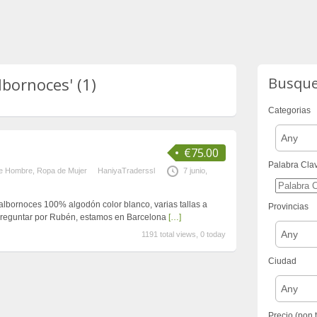
lbornoces' (1)
Busqu
Categorias
Any
€75.00
Palabra Cla
e Hombre
,
Ropa de Mujer
HaniyaTraderssl
7 junio,
lbornoces 100% algodón color blanco, varias tallas a
Provincias
! preguntar por Rubén, estamos en Barcelona
[…]
Any
1191 total views, 0 today
Ciudad
Any
Precio (pon 