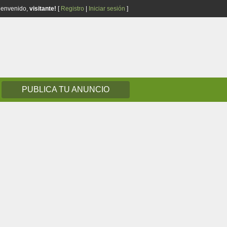
ienvenido,
visitante!
[
Registro
|
Iniciar sesión
]
PUBLICA TU ANUNCIO