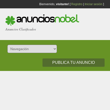
Bienvenido,
visitante!
[
Registro
|
Iniciar sesión
]
Anuncios Clasificados
PUBLICA TU ANUNCIO